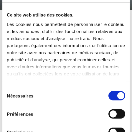
Ce site web utilise des cookies.
ACCUEIL
»
FONCTIONNEMENT
Les cookies nous permettent de personnaliser le contenu
Fonctionnement
et les annonces, d'offrir des fonctionnalités relatives aux
médias sociaux et d'analyser notre trafic. Nous
partageons également des informations sur l'utilisation de
notre site avec nos partenaires de médias sociaux, de
Le rôle des parents
publicité et d'analyse, qui peuvent combiner celles-ci
avec d'autres informations que vous leur avez fournies
Projet pédagogique
ou qu'ils ont collectées lors de votre utilisation de leurs
services.
Sélection
Projet éducatif
Nécessaires
du
consentement
Fournitures 2026/2027
Préférences
Pastorale