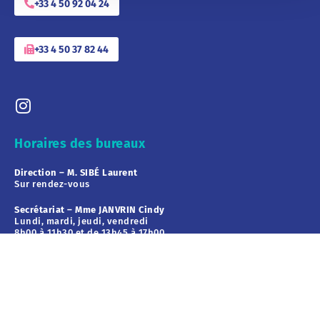
+33 4 50 92 04 24
+33 4 50 37 82 44
Horaires des bureaux
Direction – M. SIBÉ Laurent
Sur rendez-vous
Secrétariat – Mme JANVRIN Cindy
Lundi, mardi, jeudi, vendredi
8h00 à 11h30 et de 13h45 à 17h00
Gestion – Mme TOLLANCE Laurence
Tous les matins – 8h00 à 12h00
Mardi et jeudi après-midi – 13h30 à 17h00